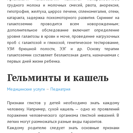
грудного молока и молочных смесей, рвота, анорексия,
СТАТЬИ
гипотрофия, желтуха, цирроз печени, спленомегалия, отеки,
катаракта, задержка психомоторного развития. Скрининг на
КОНТАКТЫ
галактоземию проводится всем новорожденным;
дополнительное обследование включает определение
уровня галактозы в крови и моче, проведение нагрузочных
проб с галактозой и глюкозой, генетическое тестирование,
УЗИ брюшной полости, ЭЭГ и др. Основу терапии
галактоземии составляет безлактозная диета, назначаемая с
первых дней жизни ребенка.
Гельминты и кашель
Медицинские услуги
Педиатрия
Признаки глистов у детей необходимо знать каждому
человеку. Например, сухой кашель — одно из проявлений
поражения человеческого организма глистной инвазией. В
легких могут размножаться разные виды паразитов.
Каждому родителю следует знать основные признаки