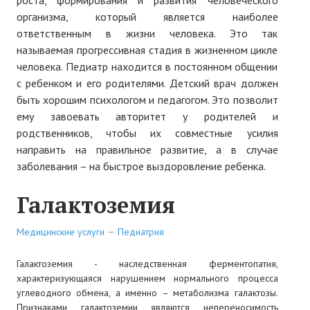
УЗИ
организма, который является наиболее
Гинекология/Акушерство
ответственным в жизни человека. Это так
называемая прогрессивная стадия в жизненном цикле
Косметология
человека. Педиатр находится в постоянном общении
с ребенком и его родителями. Детский врач должен
Дерматология
быть хорошим психологом и педагогом. Это позволит
Терапия
ему завоевать авторитет у родителей и
родственников, чтобы их совместные усилия
Педиатрия
направить на правильное развитие, а в случае
заболевания – на быстрое выздоровление ребенка.
Неврология
Галактоземия
Массаж
Стоматология
Медицинские услуги
Педиатрия
АНАЛИЗЫ
Галактоземия - наследственная ферментопатия,
характеризующаяся нарушением нормального процесса
СПЕЦИАЛИСТЫ
углеводного обмена, а именно – метаболизма галактозы.
Признаками галактоземии являются непереносимость