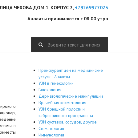
ЛИЦА ЧЕХОВА ДОМ 1, КОРПУС 2,
+79269977023
Анализы принимаются с 08.00 утра
Прейскурант цен на медицинские
услуги: . Анализы
УЗИ в гинекологии
Гинекология
Дерматологические манипуляции
Врачебная косметология
ирокого
УЗИ брюшной полости и
ционар,
забрюшинного пространства
ведение
УЗИ суставов, сосудов, другое
истами в
Стоматология
иместы
Иммунология